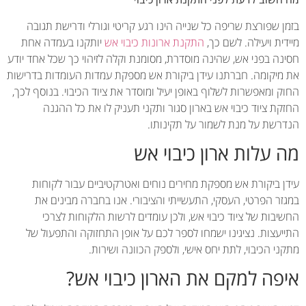
 שפורצת שריפה כל שנייה הינו רגע קריטי וגורלי ודרישת תגובה
ית ויעילה. לשם כך,
התקנת ארונות כיבוי אש
יותקנו בעמדה אחת
נה בפני אש, שהינה מוסדרת, מסומנת וקלה לזיהוי כך שכל אחד יודע
מיקומה. חברתנו עידן ביקורת אש מספקת עמדות העומדות בדרישות
 ומאפשרות לשלוף באופן יעיל ומוסדר את ציוד הכיבוי. בנוסף לכך,
ת ציוד כיבוי אש בארון סגור ותקני תעניק לו את כל ההגנה
רשת על מנת לשמור על תקינותו.
 עלות ארון כיבוי אש
ן ביקורת אש מספקת מחירים נוחים ואטרקטיביים עבור לקוחות
זר הפרטי, העסקי, התעשייתי והציבורי. אנו בחברה מבינים את
בות של ציוד כיבוי אש, ולכן עומדים לרשות הלקוחות לצרכי
יעצות. נציגינו ישמחו לספר לכם על אופן התחזוקה והתפעול של
י הכיבוי, לתת יחס אישי, ולספק הכוונה ושירות.
פה למקם את הארון כיבוי אש?