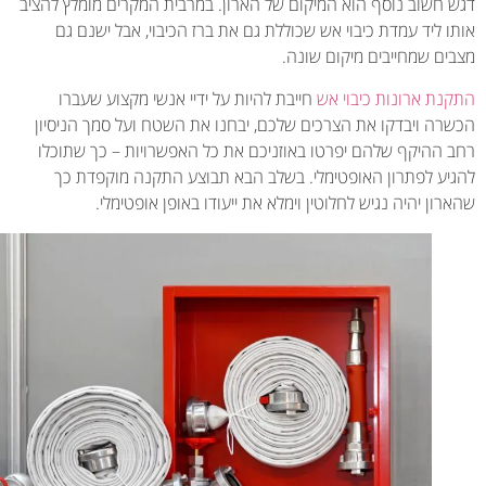
 חשוב נוסף הוא המיקום של הארון. במרבית המקרים מומלץ להציב
 ליד עמדת כיבוי אש שכוללת גם את ברז הכיבוי, אבל ישנם גם
ים שמחייבים מיקום שונה.
נת ארונות כיבוי אש
חייבת להיות על ידיי אנשי מקצוע שעברו
רה ויבדקו את הצרכים שלכם, יבחנו את השטח ועל סמך הניסיון
 ההיקף שלהם יפרטו באוזניכם את כל האפשרויות – כך שתוכלו
יע לפתרון האופטימלי. בשלב הבא תבוצע התקנה מוקפדת כך
ון יהיה נגיש לחלוטין וימלא את ייעודו באופן אופטימלי.