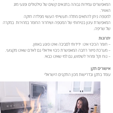
פשרים עמידות גבוהה בתנאים קשים של טילטולים ופגעי מזג
יר.
פה ניתן להתאים מתלה תעשייתי העשוי מפלדה חזקה
פשרת עיגון בטיחותי של המטפה ושיחרור החומר במהירות במקרה
שריפה.
ונות
מר הכיבוי אינו ידידותי לסביבה ואינו פוגע באוזון.
ערכת פיזור רחבה המאפשרת כיבוי אידאלי גם לאדם שאינו מקצועי.
ח וקל ומהיר לשימוש, גם למי שאינו כבאי.
ורים תקן
ד בתקן ובדרישות מכון התקנים הישראלי