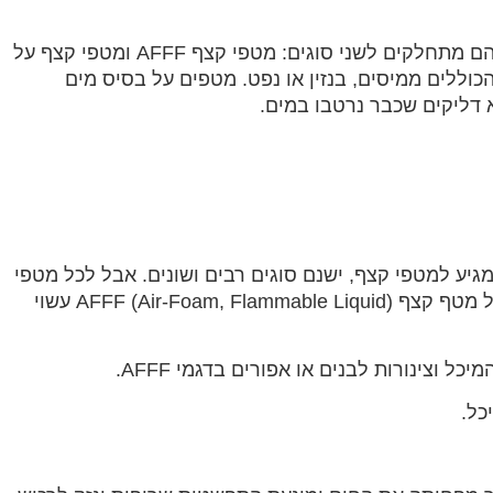
מטפי קצף נמצאים לעתים קרובות במטבח, במוסך ובחנייה. הם מתחלקים לשני סוגים: מטפי קצף AFFF ומטפי קצף על
ליקים הכוללים ממיסים, בנזין או נפט. מטפים על בסיס מים
א דליקים שכבר נרטבו במים.
יע למטפי קצף, ישנם סוגים רבים ושונים. אבל לכל מטפי
הקצף יש גוף אדום, עם פס כחול כרוך סביב המיכל. הצינור על מטף קצף AFFF (Air-Foam, Flammable Liquid) עשוי
 וצינורות לבנים או אפורים בדגמי AFFF.
כל.