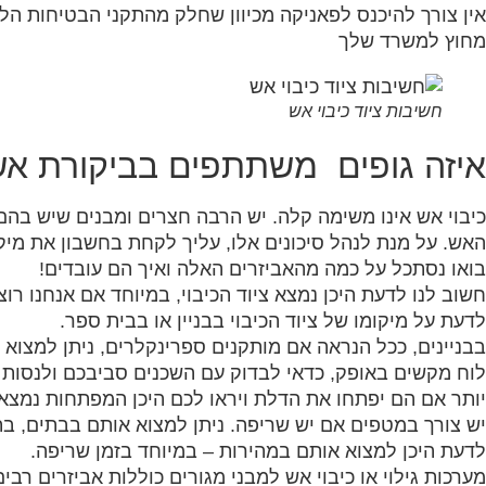
אין צורך להיכנס לפאניקה מכיוון שחלק מהתקני הבטיחות הל
מחוץ למשרד שלך
חשיבות ציוד כיבוי אש
איזה גופים משתתפים בביקורת א
כיבוי אש אינו משימה קלה. יש הרבה חצרים ומבנים שיש בה
האש. על מנת לנהל סיכונים אלו, עליך לקחת בחשבון את מיקומ
בואו נסתכל על כמה מהאביזרים האלה ואיך הם עובדים!
חשוב לנו לדעת היכן נמצא ציוד הכיבוי, במיוחד אם אנחנו רוצ
לדעת על מיקומו של ציוד הכיבוי בבניין או בבית ספר.
בבניינים, ככל הנראה אם מותקנים ספרינקלרים, ניתן למצוא
לוח מקשים באופק, כדאי לבדוק עם השכנים סביבכם ולנסות ל
יותר אם הם יפתחו את הדלת ויראו לכם היכן המפתחות נמצאי
יש צורך במטפים אם יש שריפה. ניתן למצוא אותם בבתים, בת
לדעת היכן למצוא אותם במהירות – במיוחד בזמן שריפה.
מערכות גילוי או כיבוי אש למבני מגורים כוללות אביזרים רב