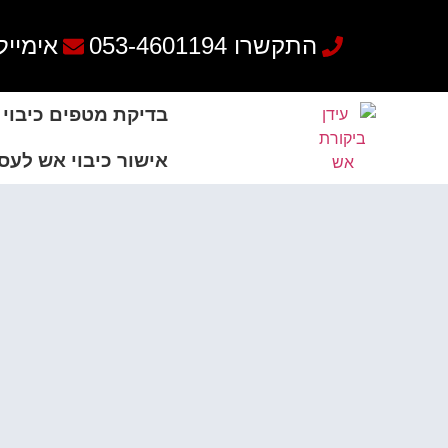
שִׂים
לֵב:
התקשרו 053-4601194
אימייל: e4@gmail.com
בְּאֲתָר
זֶה
מֻפְעֶלֶת
בדיקת מטפים כיבוי
מַעֲרֶכֶת
נָגִישׁ
אישור כיבוי אש לעס
בִּקְלִיק
הַמְּסַיַּעַת
לִנְגִישׁוּת
הָאֲתָר.
לְחַץ
Control-
F11
לְהַתְאָמַת
הָאֲתָר
לְעִוְורִים
הַמִּשְׁתַּמְּשִׁים
בְּתוֹכְנַת