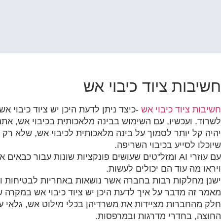
קוֹרֵא־מָסָךְ;
לְחַץ
Control-
F10
לִפְתִיחַת
תַּפְרִיט
נְגִישׁוּת.
חשיבות ציוד כיבוי אש
חשיבות ציוד כיבוי אש
-כיצד ניתן לדעת היכן יש ציוד כיבוי א
לשרוד. ועכשיו, עם השימוש בבינה מלאכותית בכיבוי אש, את
יהיה קל יותר לסמוך על בינה מלאכותית לכיבוי אש, שלא רק 
שיוכלו לסייע בכיבוי השריפה.
עם עוזרי AI ומזל"טים שעושים פונקציות שונות עבור כ
ויראו מה עוד הם יכולים לעשות.
ישנן מחלקות רבות בחברה אשר נושאות באחריות לבטיחות ול
מאמר זה מדבר על איך לדעת היכן יש ציוד כיבוי אש במקרה
חלק מהחברות מציידות את משרדיהן בכלי מילוט אש, גלאי ע
החוצה, בחדרי מדרגות ובמרפסות.