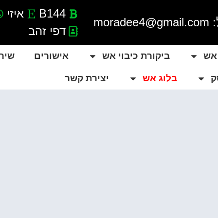
B144
איזי
morade
דפי זהב
 אש
ביקורת כיבוי אש
אישורים
שיר
ק
בלוג אש
יצירת קשר