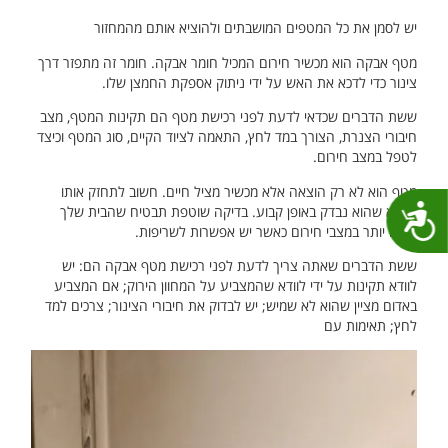
יש לסמן את כל המטפים המושבתים ולהוציא אותם מהמחזור
מטף אבקה הוא מכשיר חירום המכיל חומר אבקה. חומר זה מתפזר דרך
צינור כדי לדכא את האש על ידי ניתוק אספקת החמצן שלו.
ששת הדברים שכדאי לדעת לפני רכישת מטף הם תקינות המטף, מצב
חיבורי הצנרת, הצורך במד לחץ, התאמה לציוד הקיים, סוג המטף וכיצד
לטפל במצב חירום.
מטף הוא לא רק הוצאה אלא מכשיר מציל חיים. חשוב לתחזק אותו
ולוודא שהוא נבדק באופן קבוע. בדיקה שוטפת תבטיח שהבית שלך
נגישות
בטוח יותר במצבי חירום כאשר יש אפשרות לשריפות.
ששת הדברים שאתה צריך לדעת לפני רכישת מטף אבקה הם: יש
לוודא תקינות על ידי לוודא שהמצביע על המחוון הירוק; אם המצביע
באדום מציין שהוא לא שמיש; יש לבדוק את חיבורי הצינור; צרכים למד
לחץ; תאימות עם