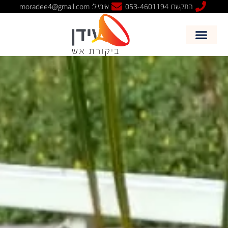
שִׂים
התקשרו 053-4601194
אימייל: moradee4@gmail.com
לֵב:
בְּאֲתָר
זֶה
מֻפְעֶלֶת
מַעֲרֶכֶת
נָגִישׁ
בִּקְלִיק
הַמְּסַיַּעַת
לִנְגִישׁוּת
הָאֲתָר.