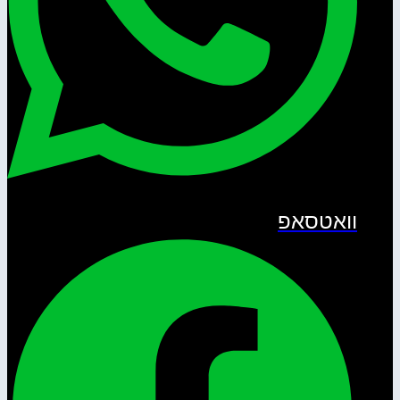
וואטסאפ