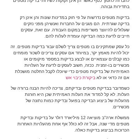
לחברות לחסוך כסף כאשר הן אינן זקוקות לשירותי בדיקת מטפים
בתדירות גבוהה.
בדיקות מטפים נדרשות על פי חוק במדינות שונות והן אינן רק
בדיקה שגרתית. הם מגנים על החברות ואנשיהן מפני נזקים
שעלולים להיווצר משריפות במקום העבודה. עם זאת, עסקים
חייבים לדעת כמה הבדיקה עומדת לעלות להם.
כל עסק שמתקינים בו מטפים צריך לשלם עבור בדיקות מטפים. זה
יכול להיות מאמץ יקר, במיוחד אם עסקים צריכים לשכור מומחים
כמו קבלנים עצמאיים או לבצע בדיקות במספר מיקומים או
מכשירים בו-זמנית. ככזה, חשוב לעסקים לדעת על העלויות
האמיתיות של בדיקות מטפים כדי שיוכלו לקבל החלטה מושכלת
אם זה כדאי או לא
ביקורת כיבוי אש
כשמדובר בבדיקת מטפים ובדיקתם, צריכה להיות הבנה ברורה של
העלות. לא קל למדוד את העלות האמיתית שכן היא חורגת
מהעלות של ביצוע הבדיקה בפועל ובדיקת כמות נתונה של
מכשירים.
ממשלת ארה"ב מוציאה 12 מיליארד דולר על בדיקות ובדיקת
מטפים מדי שנה, אבל זה לא כולל אף אחת מהעלויות האחרות
הכרוכות בביצוע בדיקות כאלה.