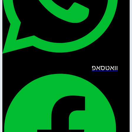
וואטסאפ