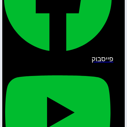
פייסבוק