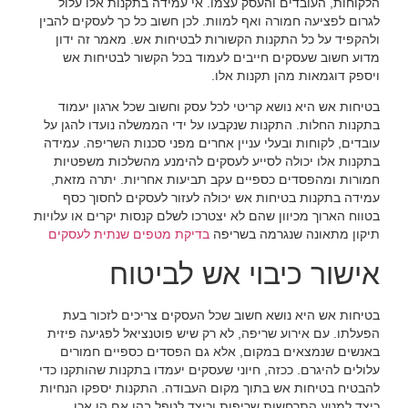
הלקוחות, העובדים והעסק עצמו. אי עמידה בתקנות אלו עלול
לגרום לפציעה חמורה ואף למוות. לכן חשוב כל כך לעסקים להבין
ולהקפיד על כל התקנות הקשורות לבטיחות אש. מאמר זה ידון
מדוע חשוב שעסקים חייבים לעמוד בכל הקשור לבטיחות אש
ויספק דוגמאות מהן תקנות אלו.
בטיחות אש היא נושא קריטי לכל עסק וחשוב שכל ארגון יעמוד
בתקנות החלות. התקנות שנקבעו על ידי הממשלה נועדו להגן על
עובדים, לקוחות ובעלי עניין אחרים מפני סכנות השריפה. עמידה
בתקנות אלו יכולה לסייע לעסקים להימנע מהשלכות משפטיות
חמורות ומהפסדים כספיים עקב תביעות אחריות. יתרה מזאת,
עמידה בתקנות בטיחות אש יכולה לעזור לעסקים לחסוך כסף
בטווח הארוך מכיוון שהם לא יצטרכו לשלם קנסות יקרים או עלויות
תיקון מתאונה שנגרמה בשריפה
בדיקת מטפים שנתית לעסקים
אישור כיבוי אש לביטוח
בטיחות אש היא נושא חשוב שכל העסקים צריכים לזכור בעת
הפעלתו. עם אירוע שריפה, לא רק שיש פוטנציאל לפגיעה פיזית
באנשים שנמצאים במקום, אלא גם הפסדים כספיים חמורים
עלולים להיגרם. ככזה, חיוני שעסקים יעמדו בתקנות שהותקנו כדי
להבטיח בטיחות אש בתוך מקום העבודה. התקנות יספקו הנחיות
כיצד למנוע התרחשות שריפות וכיצד לטפל בהן אם הן אכן