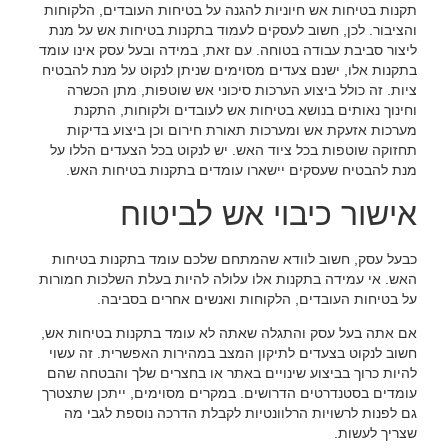
תקנות בטיחות אש חיוניות להגנה על בטיחות העובדים, הלקוחות
והציבור. לכן, חשוב לעסקים לעמוד בתקנות בטיחות אש על מנת
ליצור סביבת עבודה בטוחה. עם זאת, במידה ובעל עסק אינו עומד
בתקנות אלו, ישנם צעדים מסוימים שניתן לנקוט על מנת להבטיח
ציות. זה כולל ביצוע הערכות סיכוני אש שוטפות, מתן הכשרה
וחינוך נאותים בנושא בטיחות אש לעובדים ולקוחות, התקנת
מערכות אזעקת אש ומערכות תאורת חירום וכן ביצוע בדיקות
תחזוקה שוטפות בכל ציוד האש. יש לנקוט בכל הצעדים הללו על
מנת להבטיח שעסקים יישארו עומדים בתקנות בטיחות האש.
אישור כיבוי אש לביטוח
כבעל עסק, חשוב לוודא שהמתחם שלכם עומד בתקנות בטיחות
האש. אי עמידה בתקנות אלו עלולה להיות בעלת השלכות חמורות
על בטיחות העובדים, הלקוחות ואנשים אחרים בסביבה.
אם אתה בעל עסק והתגלה שאתה לא עומד בתקנות בטיחות אש,
חשוב לנקוט בצעדים לתיקון המצב במהירות האפשרית. זה עשוי
להיות כרוך בביצוע שינויים באתר או בחצרים שלך והבטחה שהם
עומדים בסטנדרטים הדרושים. במקרים מסוימים, ייתכן שתצטרך
גם לפנות לרשויות הרלוונטיות לקבלת הדרכה נוספת לגבי מה
שצריך לעשות.