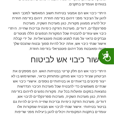
בטוחים ועומדים בתקנים.
היתרי כיבוי אש הם אמצעי בטיחות חשוב המאפשר למכבי האש
להגן על הציבור מפני זיהום בזרימה חוזרת. זיהום בזרימה חוזרת
יכול להגיע ממגוון מקורות, כגון מערכות השקיה, מערכות
ספרינקלרים, דוודים, מערכות הזרקה כימיות ובריכות שחייה. היתרי
כיבוי אש עוזרים להבטיח שכל המקורות הנפוצים הללו מנוטרים
ונבדקים כראוי על מנת למנוע סכנות פוטנציאליות. על ידי קבלת
אישור שנתי כיבוי אש, אתה יכול להיות סמוך ובטוח שהנכס שלך
בטוח ומאובטח מכל זיהום פוטנציאלי בזרימה חוזרת.
נגישות
אישור כיבוי אש לביטוח
היתרי כיבוי אש הם חלק קריטי בבטיחות האש. הם מספקים את
הביטחון שציוד כיבוי אש מותקן ומתוחזק כראוי, ושהשימוש בו לא
ייצור סיכונים בריאותיים או בטיחותיים נוספים. אישורי כיבוי אש
שנתיים משמשים כדי להבטיח שכל מערכות הכיבוי הנדרשות
נמצאות במקום ופועלות בכל עת. מקורות נפוצים לזיהום בזרימה
חוזרת, כגון מערכות השקיה, מערכות ספרינקלרים לכיבוי אש,
דוודים, מערכות הזרקה כימיות ובריכות שחייה חייבים להיות גם
בניטור בטיחותי. אישור שנתי לכיבוי אש מבטיח שמקורות אלו
עומדים בתקנות המקומיות ויכולים להגן ביעילות מפני שריפות