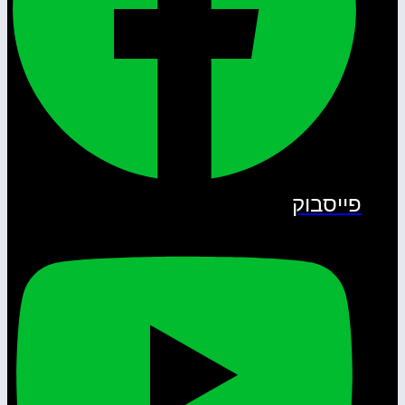
פייסבוק