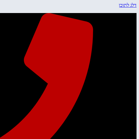
שִׂים
דלג לתוכן
לֵב:
בְּאֲתָר
זֶה
מֻפְעֶלֶת
מַעֲרֶכֶת
נָגִישׁ
בִּקְלִיק
הַמְּסַיַּעַת
לִנְגִישׁוּת
הָאֲתָר.
לְחַץ
Control-
F11
לְהַתְאָמַת
הָאֲתָר
לְעִוְורִים
הַמִּשְׁתַּמְּשִׁים
בְּתוֹכְנַת
קוֹרֵא־מָסָךְ;
לְחַץ
Control-
F10
לִפְתִיחַת
תַּפְרִיט