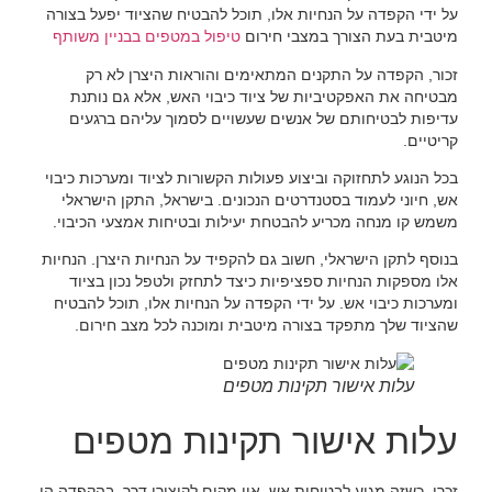
על ידי הקפדה על הנחיות אלו, תוכל להבטיח שהציוד יפעל בצורה
מיטבית בעת הצורך במצבי חירום
טיפול במטפים בבניין משותף
זכור, הקפדה על התקנים המתאימים והוראות היצרן לא רק
מבטיחה את האפקטיביות של ציוד כיבוי האש, אלא גם נותנת
עדיפות לבטיחותם של אנשים שעשויים לסמוך עליהם ברגעים
קריטיים.
בכל הנוגע לתחזוקה וביצוע פעולות הקשורות לציוד ומערכות כיבוי
אש, חיוני לעמוד בסטנדרטים הנכונים. בישראל, התקן הישראלי
משמש קו מנחה מכריע להבטחת יעילות ובטיחות אמצעי הכיבוי.
בנוסף לתקן הישראלי, חשוב גם להקפיד על הנחיות היצרן. הנחיות
אלו מספקות הנחיות ספציפיות כיצד לתחזק ולטפל נכון בציוד
ומערכות כיבוי אש. על ידי הקפדה על הנחיות אלו, תוכל להבטיח
שהציוד שלך מתפקד בצורה מיטבית ומוכנה לכל מצב חירום.
עלות אישור תקינות מטפים
עלות אישור תקינות מטפים
זכרו, כשזה מגיע לבטיחות אש, אין מקום לקיצורי דרך. בהקפדה הן