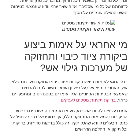
זכרו, לא מדובר רק בשמירה על החוק; מדובר על מתן עדיפות
לרווחתם של כל מי שסביבך. אז הישאר ערני וודא שאמצעי בטיחות
האש וההצלה עומדים על הסף!
עלות אישור תקינות מטפים
מי אחראי על אימות ביצוע
ביקורת ציוד כיבוי ותחזוקה
של מערכות גילוי אש?
בכל הנוגע לאימות ביצוע ביקורות ציוד כיבוי ואחזקת מערכות גילוי
אש, האחריות היא על בעל רישיון העסק. חשוב להם להבטיח
שאמצעי הבטיחות החיוניים הללו עומדים בסטנדרטים ומתפקדים
כראוי.
בדיקת תקינות מטפים לעסקים
אמנם עשויים להיות אנשי מקצוע או מומחים המעורבים בביצוע
הביקורות והמשימות התחזוקה הללו, אך בסופו של דבר זה נופל על
כתפי הבעלים לוודא שהכל תקין. זה כולל בדיקות סדירות, בדיקות
וכל תיקון או החלפה הדרושים