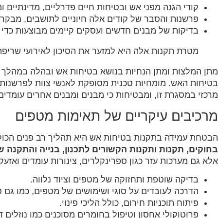
‏קודי הגנה מפני אש ובטיחות חיים פדרליים, מדינתיים ו
‏פרשנות והסבר של קודים אלה חיוניים לתושבים, מבקרים
‏בדיקות של מבנים חדשים ועסקים קיימים מבוצעות כדי ל
‏מטרת תקנות אלה היא למזער את הסיכון לאירועי שריפה
‏מתן המלצות ומתן הנחיות בנושא בטיחות אש ובהלה במהלך 
בטיחות האש. מומחיות טכנית מסופקת לאנשי צוות לפרשנות ו
מרכזי במסגרת זו, ומבטיחות כי מבנים ומבנים אחרים עומדים
‏מרכיבים עיקריים של תאימות מטפים‏
‏הבטחת עמידה בתקנות בטיחות אש היא תהליך רב פנים הכולל
בחוקים, תקנות ותקנות הקשורים לתכנון, בנייה והתקנה של 
אלא גם מערכות עזר כגון ספרינקלרים, צינורות עומדים ואזעקו
‏בדיקה שוטפת ותחזוקה של מטפים וציוד נלווה.‏
‏הדרכה לעובדים על סוגי ושימושים של מטפים, כמו גם ט
‏פיתוח תוכניות חירום, כולל הליכי פינוי.‏
‏פרוטוקולי אחסון וטיפול בחומרים מסוכנים כמו נוזלים דל