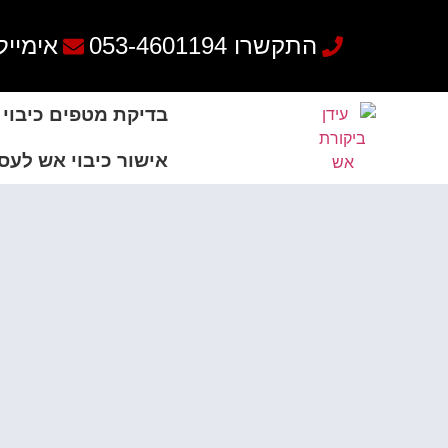
שִׂים
לֵב:
התקשרו 053-4601194
אימייל: e4@gmail.com
בְּאֲתָר
זֶה
מֻפְעֶלֶת
בדיקת מטפים כיבוי
מַעֲרֶכֶת
נָגִישׁ
אישור כיבוי אש לעס
בִּקְלִיק
הַמְּסַיַּעַת
לִנְגִישׁוּת
הָאֲתָר.
לְחַץ
Control-
F11
לְהַתְאָמַת
הָאֲתָר
לְעִוְורִים
הַמִּשְׁתַּמְּשִׁים
בְּתוֹכְנַת