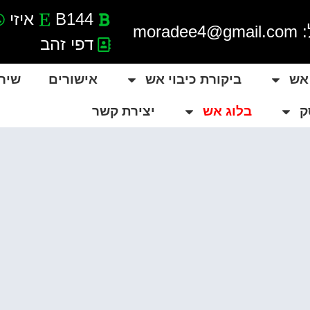
B144
איזי
morade
דפי זהב
 אש
ביקורת כיבוי אש
אישורים
שיר
ק
בלוג אש
יצירת קשר