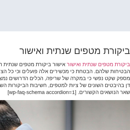
קוֹרֵא־מָסָךְ;
לְחַץ
Control-
F10
לִפְתִיחַת
תַּפְרִיט
נְגִישׁוּת.
ביקורת מטפים שנתית ואישור
ביקורת מטפים שנתית ואישור
אישור ביקורת מטפים שנתית ה
הבטיחות שלהם. הבטחת כי מכשירים אלה פועלים וכי כל הציו
מספק שקט נפשי כי במקרה של שריפה, הכלים הדרושים נמצאים
דן בהיבטים השונים של ציות למטפים, חשיבות הביקורות השוט
שאר הנושאים הקשורים. [wp-faq-schema accordion=1]