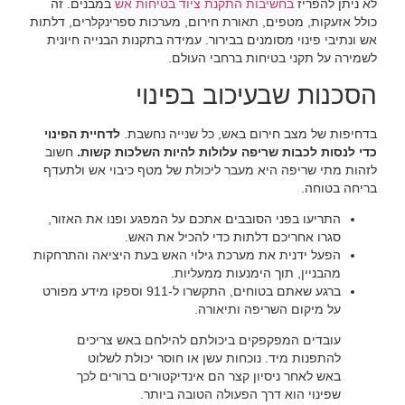
‏לא ניתן להפריז ‏
‏בחשיבות התקנת ציוד בטיחות אש‏
‏ במבנים. זה
כולל אזעקות, מטפים, תאורת חירום, מערכות ספרינקלרים, דלתות
אש ונתיבי פינוי מסומנים בבירור. עמידה בתקנות הבנייה חיונית
לשמירה על תקני בטיחות ברחבי העולם.‏
‏הסכנות שבעיכוב בפינוי‏
‏בדחיפות של מצב חירום באש, כל שנייה נחשבת. ‏
‏לדחיית הפינוי
כדי לנסות לכבות שריפה עלולות להיות השלכות קשות.‏
‏ חשוב
לזהות מתי שריפה היא מעבר ליכולת של מטף כיבוי אש ולתעדף
בריחה בטוחה.‏
‏התריעו בפני הסובבים אתכם על המפגע ופנו את האזור,
סגרו אחריכם דלתות כדי להכיל את האש.‏
‏הפעל ידנית את מערכת גילוי האש בעת היציאה והתרחקות
מהבניין, תוך הימנעות ממעליות.‏
‏ברגע שאתם בטוחים, התקשרו ל-911 וספקו מידע מפורט
על מיקום השריפה ותיאורה.‏
‏עובדים המפקפקים ביכולתם להילחם באש צריכים
להתפנות מיד. נוכחות עשן או חוסר יכולת לשלוט
באש לאחר ניסיון קצר הם אינדיקטורים ברורים לכך
שפינוי הוא דרך הפעולה הטובה ביותר.‏