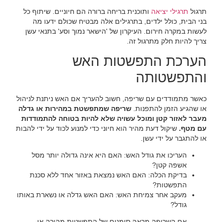
‏תרגול ‏
‏תרגילי יציאה‏
‏ ותוכנית בריחה ברורה הם חיוניים. שיתוף כל
בני הבית, כולל ילדים, בתרגילים אלה מבטיח שכולם ידעו מה
לעשות במקרה חירום. העיקרון של 'הישאר נמוך וסע' בתנאי עשן
צריך להיות חלק מתרגול זה.‏
‏הערכת התפשטות האש
והתפשטותה‏
‏כאשר מתמודדים עם שריפה, חשוב להעריך אם האש ניתנת לניהול
או שהגיע הזמן להתפנות. ‏
‏שריפה שמתפשטת במהירות או גדלה
מעבר לאזור קטן ומוכל עשויה שלא להיות בטוחה להתמודדות
עם מטף.‏
‏ שיקול דעת מהיר הוא חיוני כדי למנוע לכוד על ידי להבות
או להתגבר על ידי עשן.‏
‏העריכו את גודל האש: האם היא אינה גדולה יותר מסל
אשפה קטן?‏
‏בדיקת הכלה: האם האש נמצאת באזור אחד ללא סכנת
התפשטות?‏
‏מעקב אחר צמיחת האש: האם האש גדלה או נשארת באותו
גודל?‏
‏אם השריפה מראה סימנים של התפשטות מהירה או