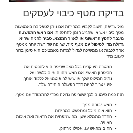
בדיקת מטף כיבוי לעסקים
‏מול שריפה, חשוב לקבוע במהירות אם ניתן לטפל בה באמצעות
מטף כיבוי אש או שהגיע הזמן להתפנות. ‏
‏אם האש התפשטה
מעבר לחפץ הראשוני או לאזור המוצא, סביר להניח שהיא
גדולה מדי לטיפול עם מטף נייד.‏
‏ שריפה שדורשת יותר ממטף
אחד לכבות או ממשיכה לגדול למרות מאמציכם היא סימן ברור
לעזוב מיד.‏
‏המטרה העיקרית בכל מצב שריפה היא להבטיח את
הביטחון האישי. אם האש מהווה איום כלשהו על
נתיב המילוט שלך או שיש לה פוטנציאל ללכוד אותך,
פינוי צריך להיות דרך הפעולה היחידה שלך.‏
‏הנה כמה סימנים לכך ששריפה גדולה מכדי להתמודד עם מטף:‏
‏האש גבוהה ממך.‏
‏הוא אינו מוכל ומתפשט במהירות.‏
‏החדר מתמלא עשן, מה שמפחית את הראות ואת איכות
האוויר.‏
‏החום מהאש עז, אפילו מרחוק.‏