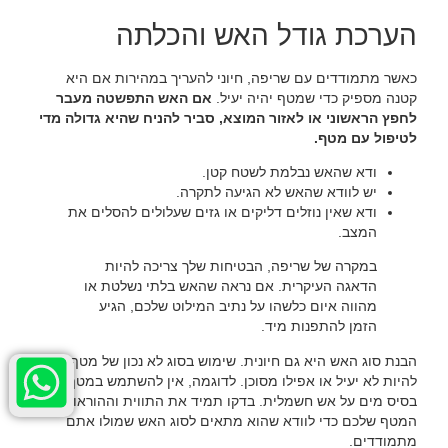
‏הערכת גודל האש והכלתה‏
‏כאשר מתמודדים עם שריפה, חיוני להעריך במהירות אם היא
קטנה מספיק כדי שמטף יהיה יעיל. ‏
‏אם האש התפשטה מעבר
לחפץ הראשוני או לאזור המוצא, סביר להניח שהיא גדולה מדי
לטיפול עם מטף.‏
‏ודא שהאש נבלמת לשטח קטן.‏
‏יש לוודא שהאש לא הגיעה לתקרה.‏
‏ודא שאין נוזלים דליקים או גזים שעלולים להסלים את
המצב.‏
‏במקרה של שריפה, הבטיחות שלך צריכה להיות
הדאגה העיקרית. אם נראה שהאש בלתי נשלטת או
מהווה איום כלשהו על נתיב המילוט שלכם, הגיע
הזמן להתפנות מיד.‏
‏הבנת סוג האש היא גם חיונית. שימוש בסוג לא נכון של מטף יכול
להיות לא יעיל או אפילו מסוכן. לדוגמה, אין להשתמש במטף על
בסיס מים על אש חשמלית. בדקו תמיד את התווית וההוראות של
המטף שלכם כדי לוודא שהוא מתאים לסוג האש שמולו אתם
מתמודדים.‏