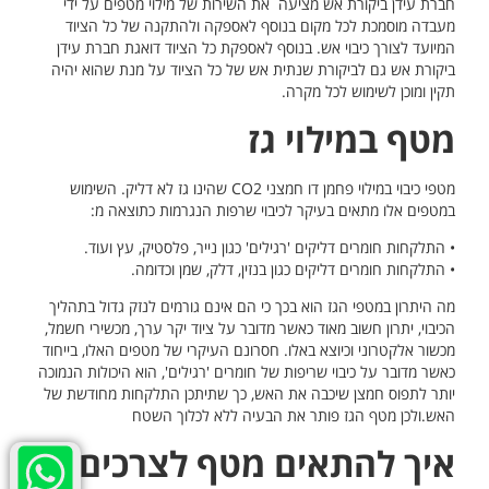
חברת עידן ביקורת אש מציעה את השירות של מילוי מטפים על ידי
מעבדה מוסמכת לכל מקום בנוסף לאספקה ולהתקנה של כל הציוד
המיועד לצורך כיבוי אש. בנוסף לאספקת כל הציוד דואגת חברת עידן
ביקורת אש גם לביקורת שנתית אש של כל הציוד על מנת שהוא יהיה
תקין ומוכן לשימוש לכל מקרה.
מטף במילוי גז
מטפי כיבוי במילוי פחמן דו חמצני CO2 שהינו גז לא דליק. השימוש
במטפים אלו מתאים בעיקר לכיבוי שרפות הנגרמות כתוצאה מ:
• התלקחות חומרים דליקים 'רגילים' כגון נייר, פלסטיק, עץ ועוד.
• התלקחות חומרים דליקים כגון בנזין, דלק, שמן וכדומה.
מה היתרון במטפי הגז הוא בכך כי הם אינם גורמים לנזק גדול בתהליך
הכיבוי, יתרון חשוב מאוד כאשר מדובר על ציוד יקר ערך, מכשירי חשמל,
מכשור אלקטרוני וכיוצא באלו. חסרונם העיקרי של מטפים האלו, בייחוד
כאשר מדובר על כיבוי שריפות של חומרים 'רגילים', הוא היכולות הנמוכה
יותר לתפוס חמצן שיכבה את האש, כך שתיתכן התלקחות מחודשת של
האש.ולכן מטף הגז פותר את הבעיה ללא לכלוך השטח
איך להתאים מטף לצרכים