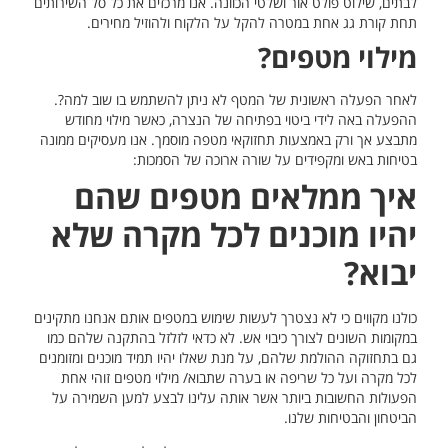
לבתים, שילוט פולט אור ושלטי הכוונה. אנו מרכזים את כל סל השירותים
תחת קורת גג אחת במטרה להקל על הלקוח ולהוזיל מחירים.
מילוי מטפים?
לאחר הפעלה ראשונית של המטף לא ניתן להשתמש בו שוב למה?.
ההפעלה באה לידי ביטוי בפתיחה של הנצרה, כאשר מילוי מחודש
מתבצע אך ורק באמצעות תחזוקאי מטפה מוסמך. אנו מעסיקים ממונה
בטיחות באש ומקפידים על שורה ארוכה של הסמכות:
איך ממלאים מטפים שהם
יהיו מוכנים לכל מקרה שלא
יבוא?
כולנו מקווים כי לא נצטרך לעשות שימוש במטפים אותם אנחנו מתקינים
במקומות השונים לצורך כיבוי אש. לא כדאי לזלזל בהתקנה שלהם כמו
גם בתחזוקה ההולמת שלהם, על מנת שאלו יהיו תמיד מוכנים ומזומנים
לכל מקרה ועל כל שריפה או בערה שתבוא/ מילוי מטפים זוהי אחת
הפעולות החשובות ביותר אשר אותה עלינו לבצע למען השמירה על
הביטחון והבטיחות שלנו.