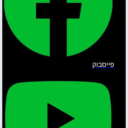
פייסבוק