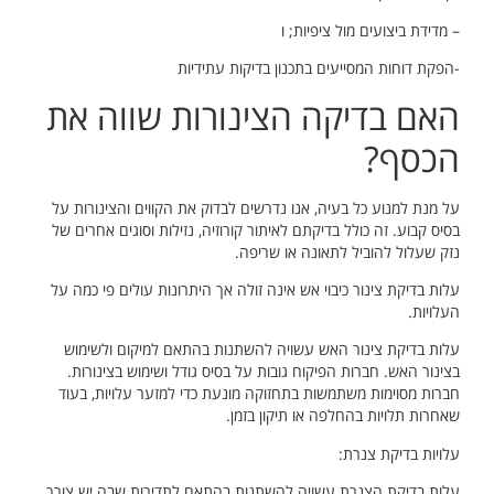
– מדידת ביצועים מול ציפיות; ו
-הפקת דוחות המסייעים בתכנון בדיקות עתידיות
האם בדיקה הצינורות שווה את
הכסף?
על מנת למנוע כל בעיה, אנו נדרשים לבדוק את הקווים והצינורות על
בסיס קבוע. זה כולל בדיקתם לאיתור קורוזיה, נזילות וסוגים אחרים של
נזק שעלול להוביל לתאונה או שריפה.
עלות בדיקת צינור כיבוי אש אינה זולה אך היתרונות עולים פי כמה על
העלויות.
עלות בדיקת צינור האש עשויה להשתנות בהתאם למיקום ולשימוש
בצינור האש. חברות הפיקוח גובות על בסיס גודל ושימוש בצינורות.
חברות מסוימות משתמשות בתחזוקה מונעת כדי למזער עלויות, בעוד
שאחרות תלויות בהחלפה או תיקון בזמן.
עלויות בדיקת צנרת:
עלות בדיקת הצנרת עשויה להשתנות בהתאם לתדירות שבה יש צורך