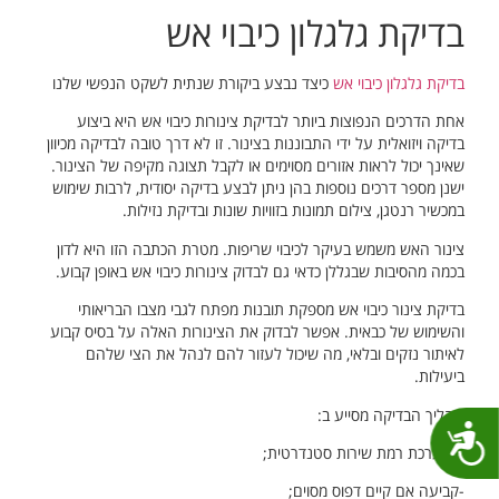
בדיקת גלגלון כיבוי אש
בדיקת גלגלון כיבוי אש
כיצד נבצע ביקורת שנתית לשקט הנפשי שלנו
אחת הדרכים הנפוצות ביותר לבדיקת צינורות כיבוי אש היא ביצוע
בדיקה ויזואלית על ידי התבוננות בצינור. זו לא דרך טובה לבדיקה מכיוון
שאינך יכול לראות אזורים מסוימים או לקבל תצוגה מקיפה של הצינור.
ישנן מספר דרכים נוספות בהן ניתן לבצע בדיקה יסודית, לרבות שימוש
במכשיר רנטגן, צילום תמונות בזוויות שונות ובדיקת נזילות.
צינור האש משמש בעיקר לכיבוי שריפות. מטרת הכתבה הזו היא לדון
בכמה מהסיבות שבגללן כדאי גם לבדוק צינורות כיבוי אש באופן קבוע.
בדיקת צינור כיבוי אש מספקת תובנות מפתח לגבי מצבו הבריאותי
והשימוש של כבאית. אפשר לבדוק את הצינורות האלה על בסיס קבוע
לאיתור נזקים ובלאי, מה שיכול לעזור להם לנהל את הצי שלהם
ביעילות.
תהליך הבדיקה מסייע ב:
נגישות
– הערכת רמת שירות סטנדרטית;
-קביעה אם קיים דפוס מסוים;