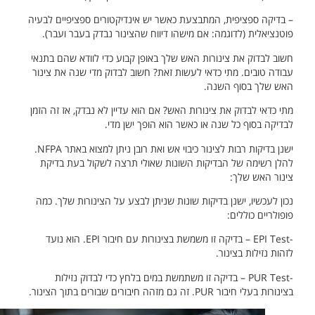
– בדיקה ספציפית, המתבצעת כאשר יש אינדיקטורים ספציפיים לבעיה
פוטנציאלית (לדוגמה: אם מישהו דיווח שהצינור נבדק בעבר ועבר).
חשוב לבדוק את צינורות האש שלך באופן קבוע כדי לוודא שהם בתנאי
עבודה טובים. מתי כדאי לעשות זאת? חשוב לבדוק מדי שנה את צינור
האש שלך בסוף השנה.
מתי כדאי לבדוק את צינורות האש? אם הוא עדיין לא נבדק, אז זה הזמן
לבדיקה בסוף כל שנה או כאשר הוא הופך ישן מדי.
ישנן בדיקות רבות לצינור כיבוי אש ואת רובן ניתן למצוא באתר NFPA.
להלן רשימה של הבדיקות השונות שאולי תרצה לשקול בעת בדיקת
צינור האש שלך:
נכון לעכשיו, ישנן בדיקות שונות שניתן לבצע על הצינורות שלך. כמה
פופולריים כוללים:
-EPI Test – בדיקה זו משמשת בצינורות עם חיבור EPI. הוא נועד
לזהות נזילות בצינור.
-PUR Test – בדיקה זו משתמשת במים בלחץ כדי לבדוק נזילות
בצינורות בעלי חיבור PUR. זה גם מזהה חיבורים שבורים בתוך הצינור.