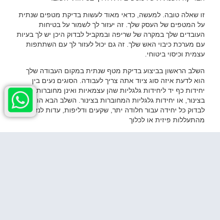
זו שאלה טובה. למעשה, כדאי מאוד לעשות בדיקת מטפים שנתית
על המטפים של העסק שלך. זה יעזור לך לשמור על בטיחות
העובדים שלך במקרה של שריפה ובמקביל לבדוק היכן יש לך בעיות
עם מערכת כיבוי האש שלך. זה גם יכול לעזור לך עם השתתפות
עצמית וכיסוי ביטוחי.
השלב הראשון בביצוע בדיקת מטף שנתית במקום העבודה שלך
הוא לדעת איזה סוג ציוד אתה צריך לעבודה. הסוגים נעים בין
יחידות כף יד ליחידות גלגליות שהן עצמאיות ואינן מחוברות
בצינור, או יחידות גלגליות המחוברות בצינור. השלב הבא הוא
לבדוק כל יחידה עבור חלודה יתר, שקעים ודליפות, עדות לנזק
מהתעללות פיזית או לכלוך
מבקר מטפים שנתי לעסק
הבדיקה השנתית היא היום החשוב ביותר בשנה. זה כאשר המטף
שלך נבדק וניתן להחליפו במידת הצורך.
אנשים רבים זוכרים לקבוע את בדיקת העיניים השנתית שלהם אבל
שוכחים מהמטף שלהם.
כאשר אתה חושב על ניהול סיכונים, סביר להניח שהמחשבות שלך