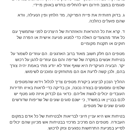
פגומים במצב חירום ויש להחליפו בחדש באופן מיידי.
ג. בדוק חזותית את פיית הפריקה, מד הלחץ ופין הנעילה, וודא
שהם פועלים כהלכה.
ד. קרא את כל ההוראות והאזהרות של היצרנים לפני שתמשיך עם
כל אחד מהצעדים האלה כדי למנוע פגיעה אישית או הפרה של
חוקים או תקנות מקומיים
מטפים הם חלק חשוב מאוד ברוב הארגונים. הם עוזרים לשמור על
בטיחות אנשים במקרה של שריפה והם גם עוזרים להגן על רכוש
יקר. הבעיה העיקרית היא שאף אחד לא יודע מתי באמת יהיה צורך
בהם, ולכן קשה לדעת אם הם מתוחזקים ומוכנים לשימוש.
ההליך הנכון לביצוע ביקורת מטפים צריך לכלול וידוא שהמטפים
שלמים ומסומנים בצורה נכונה, וכן בדיקה כדי לראות באיזו תדירות
העובדים יכולים לגשת אליהם. כדאי גם לבדוק איזה סוג מטף יש
לכם בבניין או במשרד, כי ישנם סוגים שונים של שריפות שדורשים
סוגים שונים של מטפים.
בטיחות אש היא עניין חיוני לבריאות ולבטיחות של כל אדם במקום
העבודה. מטפים הם מרכיב מרכזי בבטיחות אש מכיוון שהם יכולים
לסייע במניעת התרחשות נפגעים ונזק לרכוש.