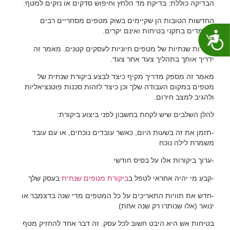
הבדיקה כוללת: בדיקת מד הלחץ וחיפוש סדקים או נזקים למטף.
החדשות הטובות הן שקיימים בשוק מטפים מסחריים רבים
העומדים בתקני בטיחות ואינם יקרים.
נגישות
סקירות שנתיות של מטפים חיוניות לעסקים קטנים. מאמר זה
ידריך אותך בתהליך צעד אחר צעד.
מאמר זה מספק מדריך מקיף כיצד לבצע ביקורת שנתית של
מטפים במקום העבודה שלך וכן כיצד לזהות סכנות פוטנציאליות
ולהגיב למצב חירום.
להלן השלבים שיש לקחת בחשבון לפני ביצוע ביקורת:
-תזמן את זה בשעות היום, כאשר עובדים נוכחים, או עם עובד
משמרת לילה נוכח
-ערוך ביקורות אלו על בסיס חודשי
-קבע מי יהיה אחראי לטפל ב
ביקורת מטפים שנתית
בעסק שלך
-חדש את תוויות התאריכים על כל המטפים מדי שנה בדצמבר או
ינואר (אלו שנותרו רק שנה אחת)
בטיחות אש היא היבט חשוב לכל עסק. זה דבר אחד להחזיק מטף