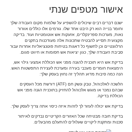
אישור מטפים שנתי
ישנם דברים רבים שיכולים להשפיע על שלמות מקום העבודה שלך
וחומר בנייה הוא רק היבט אחד שלו. גורמים אלו כוללים אוורור
נאות, מערכות ספרינקלרים, אזעקות אש אוטומטיות ועוד. בדיקה
מקצועית תסייע להבטיח שתכונות אלה מעודכנות בתקנים
הרלוונטיים וכן לחשוף כל דאגות בטיחות פוטנציאליות אחרות עבור
סביבת העבודה שלך, כגון יציאות אש חסומות או חיווט פגום.
בדיקת אש היא תוכנית להגנה מפני אש הכוללת אמצעי גילוי אש,
הימצאות חומרים מעכבי בעירה ומערכת לעצירת התפשטות האש.
הנה כמה סיבות מדוע תהליך זה נחוץ בעסק שלך:
הלשכה לאלכוהול, טבק ונשק חם (ATF) דורשת מכל העסקים
שבהם נמכר או מוגש אלכוהול להחזיק בתוכנית הגנה מפני אש
הכוללת בדיקה.
בדיקת אש יכולה לעזור לך לזהות איזה כיסוי אתה צריך לעסק שלך.
בדיקת חובה מבטיחה שכל האזורים הקריטיים נבדקים לאיתור
סכנות ומתקנת ליקויים שעלולים להתעלם מהבעלים.