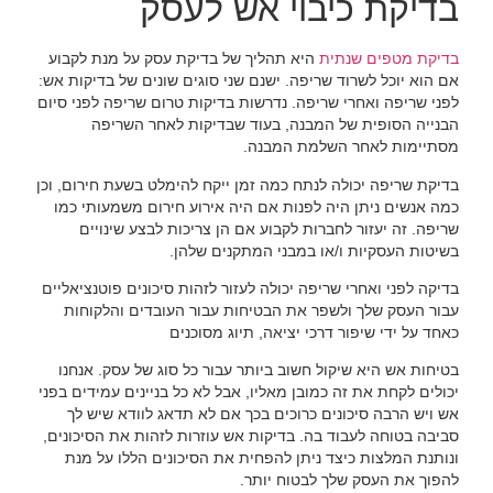
בדיקת כיבוי אש לעסק
בדיקת מטפים שנתית
היא תהליך של בדיקת עסק על מנת לקבוע
אם הוא יוכל לשרוד שריפה. ישנם שני סוגים שונים של בדיקות אש:
לפני שריפה ואחרי שריפה. נדרשות בדיקות טרום שריפה לפני סיום
הבנייה הסופית של המבנה, בעוד שבדיקות לאחר השריפה
מסתיימות לאחר השלמת המבנה.
בדיקת שריפה יכולה לנתח כמה זמן ייקח להימלט בשעת חירום, וכן
כמה אנשים ניתן היה לפנות אם היה אירוע חירום משמעותי כמו
שריפה. זה יעזור לחברות לקבוע אם הן צריכות לבצע שינויים
בשיטות העסקיות ו/או במבני המתקנים שלהן.
בדיקה לפני ואחרי שריפה יכולה לעזור לזהות סיכונים פוטנציאליים
עבור העסק שלך ולשפר את הבטיחות עבור העובדים והלקוחות
כאחד על ידי שיפור דרכי יציאה, תיוג מסוכנים
בטיחות אש היא שיקול חשוב ביותר עבור כל סוג של עסק. אנחנו
יכולים לקחת את זה כמובן מאליו, אבל לא כל בניינים עמידים בפני
אש ויש הרבה סיכונים כרוכים בכך אם לא תדאג לוודא שיש לך
סביבה בטוחה לעבוד בה. בדיקות אש עוזרות לזהות את הסיכונים,
ונותנת המלצות כיצד ניתן להפחית את הסיכונים הללו על מנת
להפוך את העסק שלך לבטוח יותר.