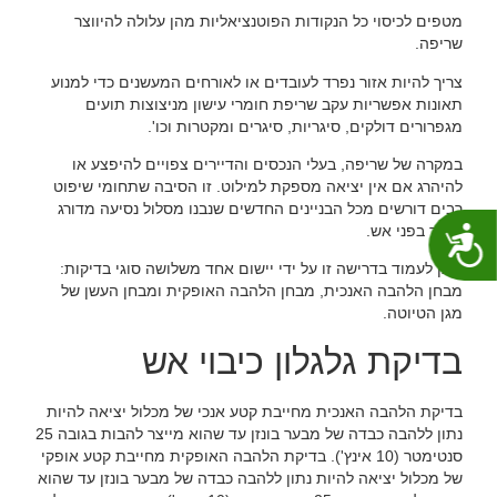
מטפים לכיסוי כל הנקודות הפוטנציאליות מהן עלולה להיווצר
שריפה.
צריך להיות אזור נפרד לעובדים או לאורחים המעשנים כדי למנוע
תאונות אפשריות עקב שריפת חומרי עישון מניצוצות תועים
מגפרורים דולקים, סיגריות, סיגרים ומקטרות וכו'.
במקרה של שריפה, בעלי הנכסים והדיירים צפויים להיפצע או
להיהרג אם אין יציאה מספקת למילוט. זו הסיבה שתחומי שיפוט
רבים דורשים מכל הבניינים החדשים שנבנו מסלול נסיעה מדורג
עמיד בפני אש.
נגישות
ניתן לעמוד בדרישה זו על ידי יישום אחד משלושה סוגי בדיקות:
מבחן הלהבה האנכית, מבחן הלהבה האופקית ומבחן העשן של
מגן הטיוטה.
בדיקת גלגלון כיבוי אש
בדיקת הלהבה האנכית מחייבת קטע אנכי של מכלול יציאה להיות
נתון ללהבה כבדה של מבער בונזן עד שהוא מייצר להבות בגובה 25
סנטימטר (10 אינץ'). בדיקת הלהבה האופקית מחייבת קטע אופקי
של מכלול יציאה להיות נתון ללהבה כבדה של מבער בונזן עד שהוא