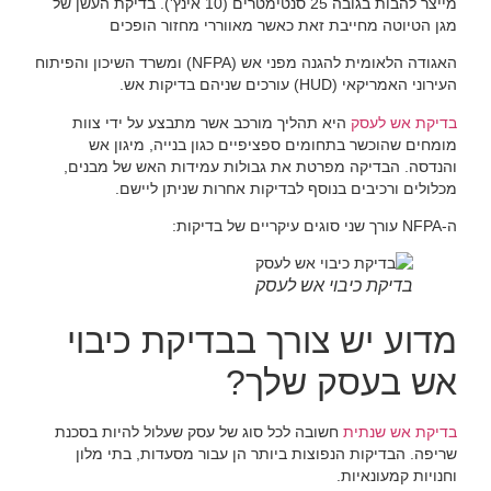
מייצר להבות בגובה 25 סנטימטרים (10 אינץ'). בדיקת העשן של
מגן הטיוטה מחייבת זאת כאשר מאווררי מחזור הופכים
האגודה הלאומית להגנה מפני אש (NFPA) ומשרד השיכון והפיתוח
העירוני האמריקאי (HUD) עורכים שניהם בדיקות אש.
בדיקת אש לעסק
היא תהליך מורכב אשר מתבצע על ידי צוות
מומחים שהוכשר בתחומים ספציפיים כגון בנייה, מיגון אש
והנדסה. הבדיקה מפרטת את גבולות עמידות האש של מבנים,
מכלולים ורכיבים בנוסף לבדיקות אחרות שניתן ליישם.
ה-NFPA עורך שני סוגים עיקריים של בדיקות:
בדיקת כיבוי אש לעסק
מדוע יש צורך בבדיקת כיבוי
אש בעסק שלך?
בדיקת אש שנתית
חשובה לכל סוג של עסק שעלול להיות בסכנת
שריפה. הבדיקות הנפוצות ביותר הן עבור מסעדות, בתי מלון
וחנויות קמעונאיות.