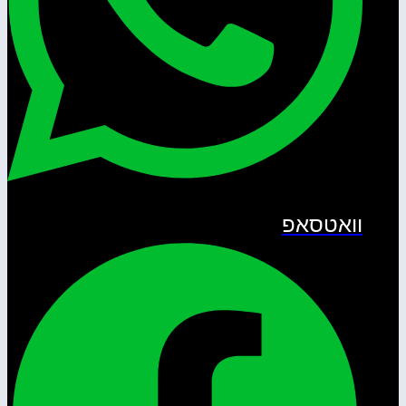
וואטסאפ