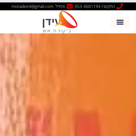
שִׂים
התקשרו 053-4601194
אימייל: moradee4@gmail.com
לֵב:
בְּאֲתָר
זֶה
מֻפְעֶלֶת
מַעֲרֶכֶת
נָגִישׁ
בִּקְלִיק
הַמְּסַיַּעַת
לִנְגִישׁוּת
הָאֲתָר.