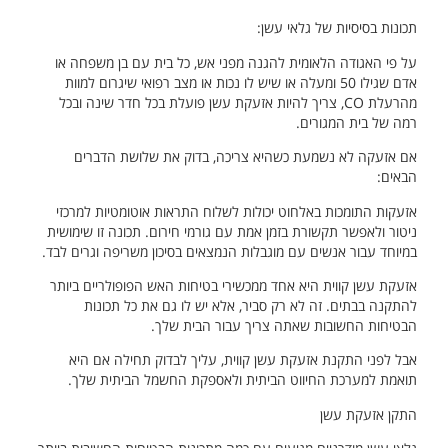
תכונות בסיסיות של גלאי עשן:
על פי האגודה הלאומית להגנה מפני אש, כל בית עם בן משפחה או
אדם שגילו 50 ומעלה או שיש לו נכות או מצב רפואי שיגרום למוות
מהרעלת CO, צריך להיות אזעקת עשן פועלת בכל חדר שינה ובכל
רמה של בית המגורים.
אם אזעקה לא נשמעת כשהיא צריכה, בדוק את שלושת הדברים
הבאים:
אזעקות התומכות באלחוט יכולות לשלוח התראות אוטומטיות למרכזי
ניטור ולאפשר תקשורת בזמן אמת עם גורמי חירום. תכונה זו שימושית
במיוחד עבור אנשים עם מוגבלות הנמצאים בסיכון משריפה וגרים לבד.
אזעקת עשן קווית היא אחד ממכשירי בטיחות האש הפופולריים ביותר
להתקנה בבתים. זה לא רק סביר, אלא יש לו גם את כל תכונות
הבטיחות החשובות שאתה צריך עבור הבית שלך.
אבל לפני התקנת אזעקת עשן קווית, עליך לבדוק תחילה אם היא
תואמת למערכת החיווט הביתית ולאספקת החשמל הביתית שלך.
התקן אזעקת עשן