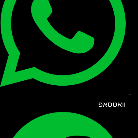
וואטסאפ