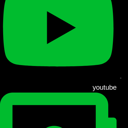
youtube