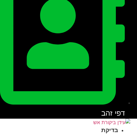
דפי זהב
בדיקת