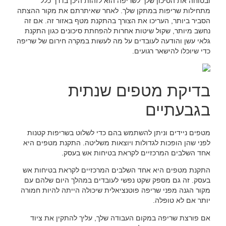
ובטוחה את הסיכון שלך לשריפה הוא לזהות היכן בדרך כלל
מתחילות שריפות במתקן שלך. לאחר שאיתרתם את מקור ההצתה
הסביר ביותר, העריכו את הצורך בהתקנת מטף באזור זה. אם זה
נחשב מיותר, שקול שיטות אחרות להפחתת סיכונים כגון התקנת
גלאי עשן והודעה לעובדים על מה לעשות במקרה חירום של שריפה
כדי שיוכלו להישאר רגועים.
בדיקת מטפים שנתית
בגבעתיים
מטפים ניידים וניתן להשתמש בהם כדי לשלוט בשריפות קטנות
לפני שהן הופכות לגדולות ויוצאות משליטה. התקנת מטפים היא
אחד השלבים המרכזיים לקראת בטיחות אש בעסק.
התקנת מטפים היא אחד השלבים המרכזיים לקראת בטיחות אש
בעסק. זה גם מספק שקט נפשי לעובדים במהלך היום שלהם עם
מקור הגנה מפני שריפה פוטנציאלית שיכולה הייתה להיות חמורה
יותר אם לא טופלה.
אם פורצת שריפה במקום העבודה שלך, עליך להתקין את ציוד