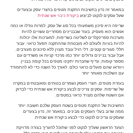
במאמר זה נדון בחשיבות התקנת מטפים בחצרי עסק ובצעדים
שעל עסקים לנקוט לביצוע
ביקורת כיבוי אש שנתית
שריפה היא סיכון משמעותי בכל סוג של עסק, למרות גודלו או כמה
אנשים הוא מעסיק. בעוד שבבניינים מסחריים עשויים להיות
מערכות ספרינקלרים לשליטה בשריפות, למערכות אלו יכולות
להיות בעיות ולעולם לא מובטחת שההתקנה תפעל כראוי. עבור
חללי מגורים קטנים, דלי רגיל עובד מצוין ללא סיכונים מעורבים,
אבל עבור בניינים גדולים יותר כמו מרכזי קניות או משרדים עם
מספר קומות, עדיף שחברות יתקינו מטפים בכל קומה בבניין
ויוודאו שהם פועלים כראוי כולם. לאורך כל השנה כדי לא להתמודד
עם השלכות מאוחר יותר
בעזרת מטפים, חצרי העסק נשמרים בטוחים ומאובטחים במקרה
של שריפות. עסקים צריכים לבצע ביקורת אש שנתית כדי לבדוק
אם השטח שלהם מצויד כראוי במטפים.
החשיבות של התקנת מטפים בשטח העסק שלכם חשובה יותר
ממה שרוב בעלי העסקים מבינים. במאמר זה, נדון בצעדים
שעסקים צריכים לנקוט כדי לבצע ביקורת אש שנתית.
הצעד הראשון שעליך לנקוט לפני שתוכל להעריך בצורה מדויקת