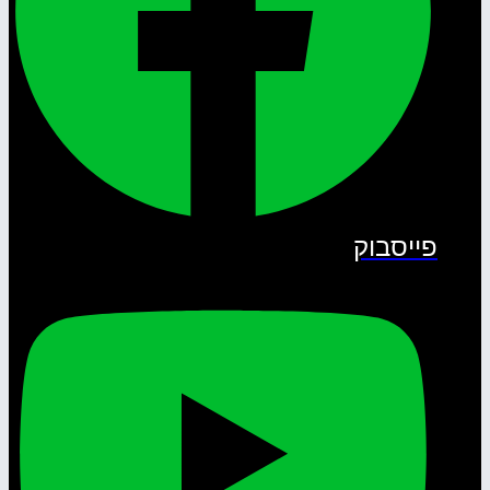
פייסבוק