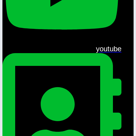
youtube