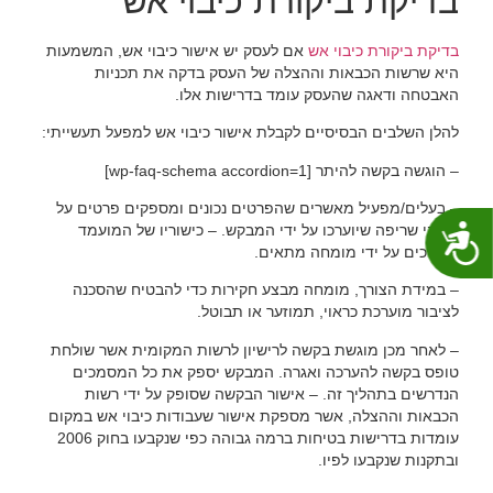
בדיקת ביקורת כיבוי אש
בדיקת ביקורת כיבוי אש
אם לעסק יש אישור כיבוי אש, המשמעות
היא שרשות הכבאות וההצלה של העסק בדקה את תכניות
האבטחה ודאגה שהעסק עומד בדרישות אלו.
להלן השלבים הבסיסיים לקבלת אישור כיבוי אש למפעל תעשייתי:
– הוגשה בקשה להיתר [wp-faq-schema accordion=1]
– בעלים/מפעיל מאשרים שהפרטים נכונים ומספקים פרטים על
סיכוני שריפה שיוערכו על ידי המבקש. – כישוריו של המועמד
נגישות
מוערכים על ידי מומחה מתאים.
– במידת הצורך, מומחה מבצע חקירות כדי להבטיח שהסכנה
לציבור מוערכת כראוי, תמוזער או תבוטל.
– לאחר מכן מוגשת בקשה לרישיון לרשות המקומית אשר שולחת
טופס בקשה להערכה ואגרה. המבקש יספק את כל המסמכים
הנדרשים בתהליך זה. – אישור הבקשה שסופק על ידי רשות
הכבאות וההצלה, אשר מספקת אישור שעבודות כיבוי אש במקום
עומדות בדרישות בטיחות ברמה גבוהה כפי שנקבעו בחוק 2006
ובתקנות שנקבעו לפיו.