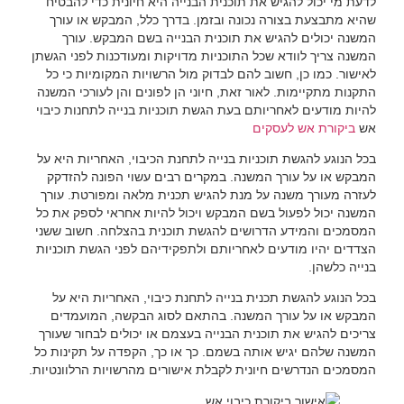
לדעת מי יכול להגיש את תוכנית הבנייה היא חיונית כדי להבטיח
שהיא מתבצעת בצורה נכונה ובזמן. בדרך כלל, המבקש או עורך
המשנה יכולים להגיש את תוכנית הבנייה בשם המבקש. עורך
המשנה צריך לוודא שכל התוכניות מדויקות ומעודכנות לפני הגשתן
לאישור. כמו כן, חשוב להם לבדוק מול הרשויות המקומיות כי כל
התקנות מתקיימות. לאור זאת, חיוני הן לפונים והן לעורכי המשנה
להיות מודעים לאחריותם בעת הגשת תוכניות בנייה לתחנות כיבוי
אש
ביקורת אש לעסקים
בכל הנוגע להגשת תוכניות בנייה לתחנת הכיבוי, האחריות היא על
המבקש או על עורך המשנה. במקרים רבים עשוי הפונה להזדקק
לעזרה מעורך משנה על מנת להגיש תכנית מלאה ומפורטת. עורך
המשנה יכול לפעול בשם המבקש ויכול להיות אחראי לספק את כל
המסמכים והמידע הדרושים להגשת תוכנית בהצלחה. חשוב ששני
הצדדים יהיו מודעים לאחריותם ולתפקידיהם לפני הגשת תוכניות
בנייה כלשהן.
בכל הנוגע להגשת תכנית בנייה לתחנת כיבוי, האחריות היא על
המבקש או על עורך המשנה. בהתאם לסוג הבקשה, המועמדים
צריכים להגיש את תוכנית הבנייה בעצמם או יכולים לבחור שעורך
המשנה שלהם יגיש אותה בשמם. כך או כך, הקפדה על תקינות כל
המסמכים הנדרשים חיונית לקבלת אישורים מהרשויות הרלוונטיות.