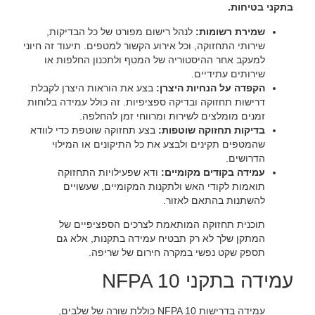
בתקני בטיחות.‏
‏שמירת רשומות:‏
‏ לנהל רישום מפורט של כל הבדיקות,
שירותי התחזוקה, וכל אירוע הקשור למטפים. תיעוד זה חיוני
למעקב אחר ההיסטוריה של המטף ולתכנון החלפות או
שירותים עתידיים.‏
‏הקפדה על הנחיות היצרן:‏
‏ בצע את הוראות היצרן לקבלת
דרישות תחזוקה ובדיקה ספציפיות. זה כולל עמידה בלוחות
זמנים מומלצים לשירות ומרווחי זמן להחלפה.‏
‏בדיקות תחזוקה שוטפות:‏
‏ בצע תחזוקה שוטפת כדי לוודא
שהמטפים תקינים ולבצע את כל התיקונים או המילוי
הדרושים.‏
‏עמידה בקודים מקומיים:‏
‏ ודא שפעילויות התחזוקה
תואמות לקודי האש ולתקנות המקומיים, שעשויים
להשתנות בהתאם לאזור.‏
‏תוכנית תחזוקה המותאמת לצרכים הספציפיים של
המתקן שלך לא רק תבטיח עמידה בתקנות, אלא גם
תספק שקט נפשי במקרה חירום של שריפה.‏
‏עמידה בתקני NFPA 10‏
‏עמידה בדרישות NFPA 10 כוללת שורה של שלבים,