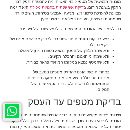
‏מוכנות מבצעית של מטפי כיבוי האש חיונית להבטחת תפקודם
התקין בשעת חירום. ‏
‏בדיקת אש שנתית בחנויות מכולת‏
‏ היא דוגמה
מצוינת להערכת סיכוני אש, מניעה ואמצעי בטיחות. חשוב לוודא
שהמטפים נגישים, טעונים במלואם ובמצב תקין.‏
‏כדי לשמור על המוכנות המבצעית יש לבצע שורה של צעדים:‏
‏בצע בדיקות חזותיות חודשיות כדי לבדוק אם יש סימנים של
נזק או חבלה.‏
‏ודא שמד הלחץ של המטף נמצא בטווח הניתן להפעלה.‏
‏ודא שמחווני האטם והחבלה תקינים.‏
‏ודא שהמטף נמצא במקומו המיועד ונראה בבירור.‏
‏באחריות בעל הנכס להחזיק מטפים במצב של
מוכנות. זה כולל ביצוע משימות תחזוקה הכרחיות
המותאמות לדרישות ולסיכונים הספציפיים של
המקום.‏
בדיקת מטפים עד העסק
‏שירותי פיקוח מקצועיים חיוניים כדי להבטיח שהמטפים יהיו
מוכנים לביצוע בעת הצורך. שירותים אלה כוללים בדרך כלל בדיקה
יסודית על ידי טכנאים מוסמכים המעריכים את המצב הפיזי, רמות