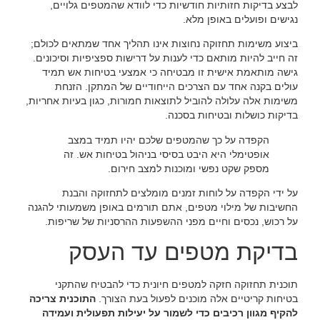
לבצע בדיקות חזותיות חודשיות כדי לוודא שהמטפים גלויים,
נגישים ופועלים באופן מלא.‏
‏ביצוע משימות תחזוקה נחוצות אינו תהליך אחד שמתאים לכולם;
זה חייב להיות מותאם כדי לענות על דרישות ספציפיות וסיכונים.
גישה מותאמת אישית זו מבטיחה כי אמצעי בטיחות אש תמיד
עולים בקנה אחד עם הצרכים הייחודיים של המתקן. הזנחת
משימות אלה עלולה להוביל לתוצאות חמורות, כגון בעיות אחריות,
בדיקות כושלות ובטיחות בסכנה.‏
‏הקפדה על כך שהמטפים שלכם יהיו תמיד במצב
אופטימלי היא היבט בסיסי בניהול בטיחות אש. זה
מספק שקט נפשי ומוכנות למצב חירום.‏
‏על ידי הקפדה על לוחות זמנים מומלצים לתחזוקה והבנת
החשיבות של מילוי מטפים, אתם תורמים באופן משמעותי להגנה
על רכוש, נכסים וחיים מפני ההשפעות ההרסניות של שריפות.‏
בדיקת מטפים עד העסק
‏תוכנית תחזוקה חזקה למטפים חיונית כדי להבטיח שהתקני
בטיחות קריטיים אלה מוכנים לפעול בעת הצורך. ‏
‏התוכנית צריכה
להקיף מגוון רכיבים כדי לשמור על יעילות תפעולית ועמידה