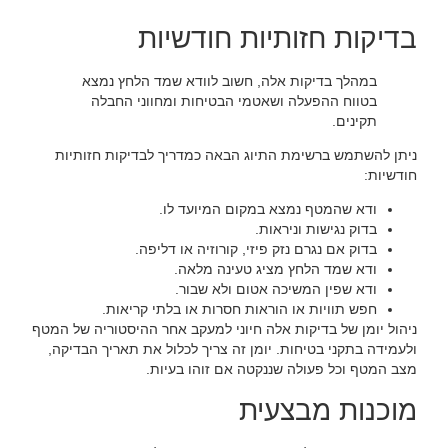
‏בדיקות חזותיות חודשיות‏
‏במהלך בדיקות אלה, חשוב לוודא שמד הלחץ נמצא
בטווח ההפעלה ושאטמי הבטיחות ומחווני החבלה
תקינים.‏
‏ניתן להשתמש ברשימת התיוג הבאה כמדריך לבדיקות חזותיות
חודשיות:‏
‏ודא שהמטף נמצא במקום המיועד לו.‏
‏בדוק נגישות וניראות.‏
‏בדוק אם נגרם נזק פיזי, קורוזיה או דליפה.‏
‏ודא שמד הלחץ מציג טעינה מלאה.‏
‏ודא שפין המשיכה אטום ולא שבור.‏
‏חפש תוויות או הוראות חסרות או בלתי קריאות.‏
‏ניהול יומן של בדיקות אלה חיוני למעקב אחר ההיסטוריה של המטף
ולעמידה בתקני בטיחות. יומן זה צריך לכלול את תאריך הבדיקה,
מצב המטף וכל פעולה שננקטה אם זוהו בעיות.‏
‏מוכנות מבצעית‏