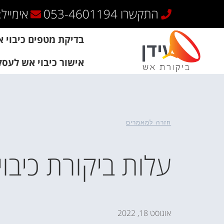
שִׂים
התקשרו 053-4601194
אימייל: adee4@gmail.com
לֵב:
בְּאֲתָר
בדיקת מטפים כיבוי 
זֶה
מֻפְעֶלֶת
אישור כיבוי אש לעסק
מַעֲרֶכֶת
נָגִישׁ
בִּקְלִיק
הַמְּסַיַּעַת
לִנְגִישׁוּת
חזרה למאמרים
הָאֲתָר.
לְחַץ
Control-
עלות ביקורת כיבוי
F11
לְהַתְאָמַת
הָאֲתָר
לְעִוְורִים
הַמִּשְׁתַּמְּשִׁים
אוגוסט 18, 2022
בְּתוֹכְנַת