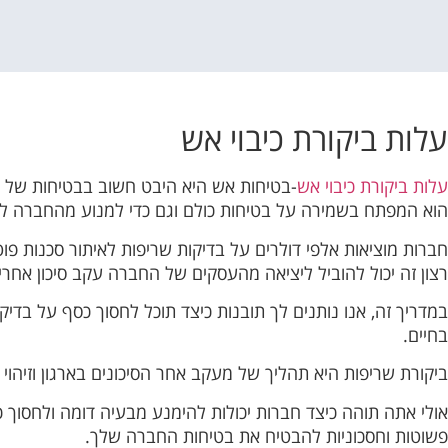
קוֹרֵא־מָסָךְ;
לְחַץ
Control-
F10
לִפְתִיחַת
עלות ביקורת כיבוי אש
תַּפְרִיט
נְגִישׁוּת.
עלות ביקורת כיבוי אש
-בטיחות אש היא היבט חשוב בבטיחות של כל 
הוא המפתח בשמירה על בטיחות כולם וגם כדי למנוע מהחברה ל
חברות מוציאות אלפי דולרים על בדיקות שריפות לאיתור סכנות פו
רצון זה יכול להוביל ליציאה מהעסקים של החברה עקב סיכון אחריו
במדריך זה, אנו נותנים לך תובנות כיצד תוכל לחסוך כסף על בד
בחיים.
ביקורת שריפות היא תהליך של מעקב אחר הסיכונים בארגון וזיהוי נ
אולי אתה תוהה כיצד חברות יכולות להימנע מבעיה דומה ולחסוך כ
פשוטות וחסכוניות להבטיח את בטיחות החברה שלך.