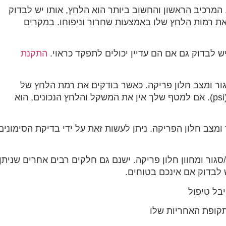
המרכיב הראשון והחשוב ביותר הוא הלחץ, אותו יש לבדוק
 רמות הלחץ שלו באמצעות שחרור וניפוחו. במקרים
ש לבדוק גם אם הם עדיין יכולים לתפקד כראוי.
התקנת
ר ומצב חלון פריקה. כאשר בודקים את רמת הלחץ של
מטף, אתה רוצה לוודא שהוא בין 10-35 פאונד לאינץ' מרובע (psi). אם למטף שלך אין את המשקל והלחץ הנכונים, הוא
צב חלון הפריקה. ניתן לעשות זאת על ידי בדיקת הסימונים
גור ומחוון חלון פריקה. ישנם גם חלקים רבים אחרים שניתן
 לבדוק אם אינכם בטוחים.
בל טיפול
קופת האחריות שלו