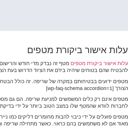
קוֹרֵא־מָסָךְ;
לְחַץ
Control-
F10
לִפְתִיחַת
תַּפְרִיט
נְגִישׁוּת.
עלות אישור ביקורת מטפים
עלות אישור ביקורת מטפים
מטף זה נבדק מדי חודש והרישום 
להבטיח שהם בטוחים שיהיה בידם את הציוד הדרוש בעת הצו
מטפים ידועים בבטיחותם במקרה של שריפה. זה כולל הבטחת 
הצורך [wp-faq-schema accordion=1]
מטפים אינם רק כלים המשמשים למניעת שריפה. הם גם מספקי
לחברות לוודא שהמטף שלו במצב הטוב ביותר על ידי בדיקת ת
מטפים פועלים על ידי כיבוי להבות מחומרים דליקים כמו נייר,
מאוד אם לא משתמשים בהם כראוי. כאשר מתחילה שריפה והמט