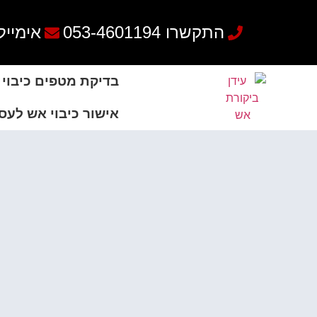
שִׂים
לֵב:
התקשרו 053-4601194
אימייל: e4@gmail.com
בְּאֲתָר
זֶה
מֻפְעֶלֶת
בדיקת מטפים כיבוי
מַעֲרֶכֶת
נָגִישׁ
אישור כיבוי אש לעס
בִּקְלִיק
הַמְּסַיַּעַת
לִנְגִישׁוּת
הָאֲתָר.
לְחַץ
Control-
F11
לְהַתְאָמַת
הָאֲתָר
לְעִוְורִים
הַמִּשְׁתַּמְּשִׁים
בְּתוֹכְנַת