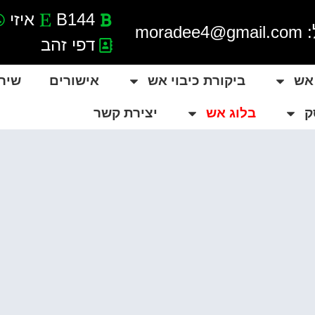
B144
איזי
morade
דפי זהב
 אש
ביקורת כיבוי אש
אישורים
שיר
ק
בלוג אש
יצירת קשר