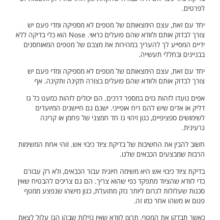
לפרטים.
יחד עם זאת, עצם הימצאותם של מטפים לא מספיקה ומדי פעם יש
צורך לבדוק אותם ולוודא שהם פועלים כראוי. Nose הוא כלי בדיקה ללא
ידיים המסייע לך להעריך במהירות את מצבם של מטפים המאוחסנים
בבניינים ובחללי תעשייה.
יחד עם זאת, עצם הימצאותם של מטפים לא מספיקה ומדי פעם יש
צורך לבדוק אותם ולוודא שהם פועלים בצורה תקינה ותקינה. אף
אפים נועדו לזהות גזים במספר דרכים. הם יכולים לזהות כמעט כל גז
דליק או אדים שיש להם ריח אופייני. ישנם גם חיישנים המיועדים
לשימושים ספציפיים, כגון זיהוי גז חד חמצני של פחמן או קרינה
גרעינית.
חשוב להבין את החשיבות של בדיקת ציוד כיבוי אש. זוהי אחת המשימות
הרבות שמבצעים הכבאים שלנו.
בדיקת ציוד כיבוי אש היא משימה חיונית עבור הכבאים, ולא רק עבורם
כדי לוודא שהציוד מתפקד כפי שהוא צריך. הם גם צריכים להבטיח שאין
סכנות שעלולות לגרום ליותר נזק מתועלת, כגון מישהו שנפצע ממטף
פגום או משהו אחר כמו זה.
כאשר תבדקו את המטף, תרצו לוודא שאין נזילות שבהן הגז עלול לצאת