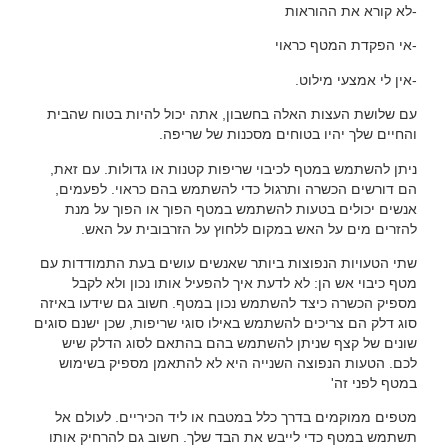
-לא קורא את ההוראות
-אי הפקדת המטף כראוי
-אין לי אמצעי מילוט.
עם שלושת העצות האלה בחשבון, אתה יכול להיות בטוח שהבית
והחיים שלך יהיו בטוחים מסכנות של שריפה.
ניתן להשתמש במטף לכיבוי שריפות קטנות או גדולות. עם זאת,
הם דורשים הכשרה ותרגול כדי להשתמש בהם כראוי. לפעמים,
אנשים יכולים בטעות להשתמש במטף הפוך או הפוך על מנת
להזרים מים על האש במקום ללחוץ על הזרבובית על האש.
שתי הטעויות הנפוצות ביותר שאנשים עושים בעת התמודדות עם
מטף כיבוי אש הן: לא לדעת איך להפעיל אותו נכון ולא לקבל
מספיק הכשרה כיצד להשתמש נכון במטף. חשוב גם שידעו באיזה
סוג דלק הם צריכים להשתמש באילו סוגי שריפות, שכן ישנם סוגים
שונים של קצף שניתן להשתמש בהם בהתאם לסוג הדלק שיש
לכם. הטעות הנפוצה השנייה היא לא להתאמן מספיק בשימוש
במטף לפני זה'
מטפים ממוקמים בדרך כלל במטבח או ליד הכיריים. לעולם אל
תשתמש במטף כדי לייבש את הבד שלך. חשוב גם להרחיק אותו