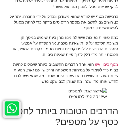
בטעות ויהיה יקר לתיקון. במיוחד אם התברר שהילד שלכם גרם
לנזקי שריפה מבלי להבין מה הוא עושה!
ברכישת מטף יש לוודא שהוא מעודכן ונבדק על ידי החברה. יתר על
כן, חשוב גם לחשב את מספר הריסוסים בדקה כדי להיות מסוגל
להשתמש נכון במטף.
כמה טעויות נפוצות שיש להימנע מהן בעת שימוש במטף הן:
משיכת הסיכה על פיית שאינה מכבה, אי הקפדה על אמצעי
הזהירות הדרושים לילדים קטנים וחיות מחמד בקרבת המוצר, או
הכנסת יותר מדי דלק לתוך פיית שאינה כיבויה.
מטף כיבוי אש
הוא אחד הדברים החשובים ביותר שיכולים להיות
בבית כדי לשמור על בטיחות המשפחה והרכוש. עם זאת, הטעות
שרוב האנשים עושים היא היעדר היתר שנתי, מה שמאפשר לכם
לחדש אותו מדי שנה, מה שנותן לכם שקט נפשי.
אישור שנתי למטפים
הדרכים הטובות ביותר לחסוך
כסף על מטפים?