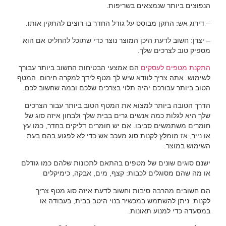
הנפוצים ביותר שנמצאים בשריפות.
– דירוג אש: התקן מבוסס על גודל החדר בו רוצים להתקין אותו.
– יצרן: חשוב לדעת היכן המוצר נוצר כדי שתוכל להחליט אם הוא
מספיק טוב לצרכים שלך.
התקנת מטפים לעסקים
הם אמצעי הבטיחות החשוב ביותר עבורך
לשימוש. אתה צריך לוודא שיש לך מטף לידך למקרה חירום. המטף
הטוב ביותר עבורכם יהיה תלוי בצרכים שלכם ובמה שחשוב לכם.
הדרך הטובה ביותר למצוא את המטף הטוב ביותר עבור הצרכים
שלך היא לגלות כמה אנשים גרים בבית שלך ולבחון איזה סוג של
חומרים משתמשים סביבו. אם יש חומרים דליקים בחדר, כמו עץ
או נייר, אז מומלץ לקנות סוג מעכב אש כדי לא לפגוע בהם בעת
השימוש במוצר.
ישנם סוגים שונים של מטפים בהתאם לתכונות שלהם כמו גודלם
או מה שהם מסוגלים לכבות: קצף, מים, אבקה, כימיקלים
הם חשובים מהרבה סיבות וחשוב לדעת איזה סוג מטף צריך
לקנות. ניתן להשתמש במכשיר בנוי היטב בבית, בעבודה או
במסעדה כדי למנוע תאונות.