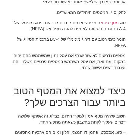
או יותר. כמו כן יש לאשר אותו באישור חד פעמי.
להלן סוגי המטפים היחידים המאושרים:
סוג
מטף כיבוי
כימי יבש או פחמן דו חמצני עם דירוג מינימלי של
4-A בתוכנית הסיווג הלאומית להגנה מפני אש (NFPA).
חומר כימי רטוב עם דירוג מינימלי של BC-4 בתכנית הסיווג של
NFPA.
מטפים נדרשים לאישור שנתי אם עסק נתון שמשתמש בהם יהיה
במקום. עם זאת, אם עסק משתמש במטפים פרטיים משלו – הם
אינם דורשים אישור שנתי.
כיצד למצוא את המטף הטוב
ביותר עבור הצרכים שלך?
חשוב שיהיה מטף אמין למקרי חירום. בבלוג זה אשתף שלושה
דברים שעליך לקחת בחשבון כשאתה מחפש אחד.
– סוג: אסבסט, פחמן דו חמצני, הלון ומים הם ארבעה מהסוגים