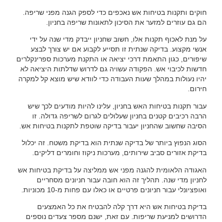
חוקים ותקנות בטיחות אש נאכפים כדי לספק הגנה מפני שריפה.
הם גם עוזרים למזער את הסיכון לתאונות שריפה בחניון.
על מנת לאכוף תקנות אלו, חשוב שחניון ייבדק מדי שנה על ידי
אנשי מקצוע. בדיקה שנתית זו תסייע לקבוע אם יש צורך לבצע
שיפורים, כגון התאמת דרכי יציאה או התקנת מערכות ספרינקלרים
חדשות לכיבוי אש. הפקודה עשויה גם לדרוש שדלתות היציאה לא
יהיו נעולות במהלך שעות העבודה כדי לוודא שיש מוצא קל למקרה
חירום.
עבור תקנות בטיחות האש בחניון, עלינו להיות מודעים לכך שיש
הרבה רכיבים קטנים בחניון שעלולים לגרום לשריפה גדולה. זו
הסיבה שחשוב שהחניון יעבור בדיקה שוטפת לתקנות בטיחות אש.
הסוג הנפוץ ביותר של בדיקה שנתית הוא בדיקת משטח. זה יכלול
בדיקת אזורים סביב שירותים, מערכות ניקוז וחומרים דליקים.
האגודה הלאומית להגנה מפני אש ממליצה על בדיקת בטיחות אש
לחניון מדי שנה. תהליך זה הוא חובה עבור חניונים מסחריים
ואופציונלי עבור חניונים פרטיים או כאלו עם פחות מ-10 מכוניות.
בדיקת בטיחות אש היא דרך קלה להבטיח את כל האמצעים
הדרושים למניעת שריפות. עם זאת, ישנם מספר צעדים נוספים