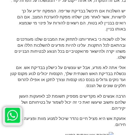
בו. אם זה המקרה, אז אתה ייקנס על ידי הממשלה על הפרות קוד.
יש השלכות אם תיכשל בבדיקת שריפה. המפקח יודיע על כך
לרשויות, אשר לאחר מכן ישלחו מפקח להערכת המצב. אם הם
רואים בבניין לא בטוח, הם רשאים להורות על פינוי מי שנמצא
באותו בניין.
אל לנו לשכוח כי באחריותנו לתחזק את המבנים שלנו מעודכנים
ובהתאם לכל התקנות. עלינו להיות מודעים להשלכות הללו אם
משהו יקרה ולהישאר פרואקטיביים בכל הנוגע לבטיחות הבניינים
שלנו.
אולי אתה לא מודע, אבל יש עונשים על כישלון בבדיקת אש. אם
נכשלת בבדיקת האש השנתית שלך, הקנסות יכולים לנוע מקנס קטן
ועד נזקים גדולים בנכס כמו קנסות וצורך לתקן או אפילו להרוס
חלקים שונים של הנכס.
הרבה אנשים לא מקדישים מספיק תשומת לב לאזעקות העשן
שלהם וחשוב שיעשו זאת כי זה יכול לשמור על בטיחותם ושל
יקיריהם.
אזעקת אש היא מציל חיים נהדר שיכול למנוע מוות ופציעה במקרה
חירום.