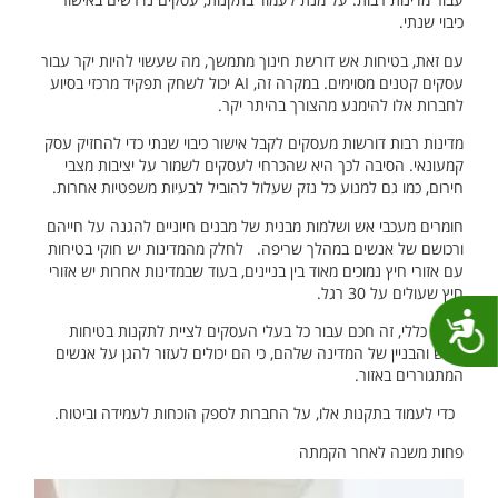
כיבוי שנתי.
עם זאת, בטיחות אש דורשת חינוך מתמשך, מה שעשוי להיות יקר עבור
עסקים קטנים מסוימים. במקרה זה, AI יכול לשחק תפקיד מרכזי בסיוע
לחברות אלו להימנע מהצורך בהיתר יקר.
מדינות רבות דורשות מעסקים לקבל אישור כיבוי שנתי כדי להחזיק עסק
קמעונאי. הסיבה לכך היא שהכרחי לעסקים לשמור על יציבות מצבי
חירום, כמו גם למנוע כל נזק שעלול להוביל לבעיות משפטיות אחרות.
חומרים מעכבי אש ושלמות מבנית של מבנים חיוניים להגנה על חייהם
ורכושם של אנשים במהלך שריפה. לחלק מהמדינות יש חוקי בטיחות
עם אזורי חיץ נמוכים מאוד בין בניינים, בעוד שבמדינות אחרות יש אזורי
חיץ שעולים על 30 רגל.
נגישות
באופן כללי, זה חכם עבור כל בעלי העסקים לציית לתקנות בטיחות
האש והבניין של המדינה שלהם, כי הם יכולים לעזור להגן על אנשים
המתגוררים באזור.
כדי לעמוד בתקנות אלו, על החברות לספק הוכחות לעמידה וביטוח.
פחות משנה לאחר הקמתה