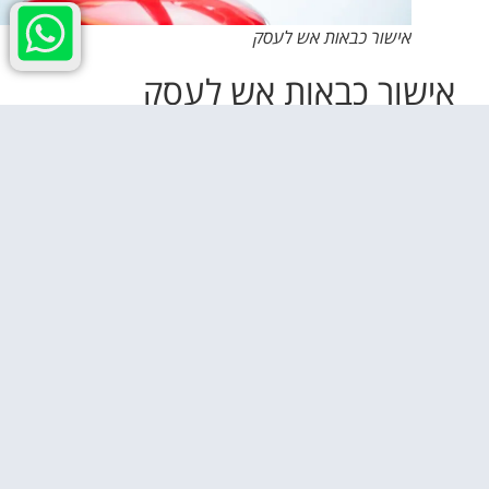
אישור כבאות אש לעסק
אישור כבאות אש לעסק
למרות שעסקים הפועלים באזורים בסיכון גבוה דורשים פעמים רבות
בדיקה של מכבי האש, הדבר עלול להיות יקר ולאורך זמן. כאן נכנסים
לתמונה
עם הלגליזציה של מריחואנה פנאי, יש יותר ויותר עסקים המגיעים
לאזורים בסיכון גבוה. כדי לוודא שלעסקים באזורים אלו יש את האישורים
המתאימים לפני שהם פועלים, חשוב שהם ידעו מה עליהם לעשות.
המאמר הבא מתאר מה נדרש אם ברצונך להפעיל עסק באזור סיכון
גבוה וכיצד ניתן לקבל את כל האישורים הדרושים.
על עסק הפועל באזור בסיכון גבוה חלות תקנות מסוימות שיש להקפיד
עליהן לפני ההפעלה
גם אם העסק שלך אינו דורש אישורים רגולטוריים כדי לפעול באזור
בסיכון גבוה, עדיין מומלץ לעבוד עם מחלקת הכבאות המקומית שלך
מכיוון שהם יכולים לספק הנחיות כיצד לבצע שינויים נחוצים במבנה
ובתפעול שלך. למנוע סכנות מיותרות.