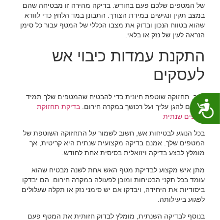
של המטפים שלכם פעם בחודש. בדיקה מהירה זו מבטיחה שהם
במצב תקין ונגישים במידת הצורך. התבונן במד הלחץ כדי לוודא
שהוא בטווח הנכון ובדוק את מצבו הכללי של המטף עבור כל סימן
הנראה לעין של נזק או בלאי.
התקנת עמדות כיבוי אש
לעסקים
זכור, תחזוקה שוטפת חיונית כדי להבטיח שהמטפים שלך תמיד
נגישות
מוכנים להגן עליך ועל רכושך במקרה חירום.
בדיקת תחזוקת
מטפים שנתית
בכל הנוגע לבטיחות אש, חשוב לשמור על התחזוקה השוטפת של
המטפים שלך. אמנם בדיקה מקצועית שנתית היא קריטית, אך
מומלץ לבצע בדיקה ויזואלית בסיסית אחת לחודש.
מתן איש מקצוע לבדיקת מטף האש אחת לשנה מבטיח שהוא
עומד בכל תקני הבטיחות ומוכן לפעולה במקרה חירום. הם יבדקו
ביסודיות את היחידה, ויבדקו אם יש סימני נזק או תקלה שעלולים
לפגוע ביעילותה.
בנוסף לבדיקה השנתית, מומלץ לבדוק חזותית את המטף פעם