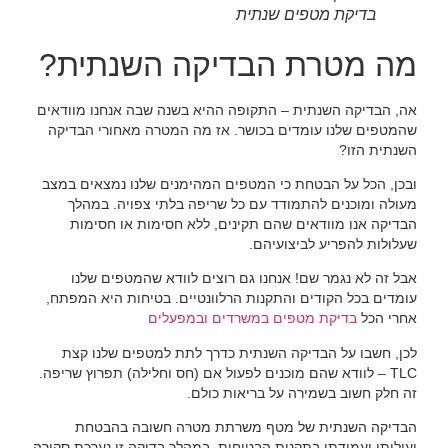
בדיקת מטפים שנתית
מה מטרת הבדיקה השנתית?
אה, הבדיקה השנתית – התקופה ההיא בשנה שבה אנחנו מוודאים
שהמטפים שלנו עומדים בכושר. אז מה המטרה מאחורי הבדיקה
השנתית הזו?
ובכן, הכל על הבטחת כי המטפים המהימנים שלנו נמצאים במצב
מעולה ומוכנים להתמודד עם כל שריפה בלתי צפויה. במהלך
הבדיקה אנו מוודאים שהם תקינים, ללא חסימות או חסימות
שעלולות להפריע לביצועיהם.
אבל זה לא נגמר שם! אנחנו גם רוצים לוודא שהמטפים שלנו
עומדים בכל הקודים והתקנות הרלוונטיים. בטיחות היא המפתח,
אחרי הכל
בדיקת מטפים במשרדים ובמפעלים
לכן, חשבו על הבדיקה השנתית כדרך לתת למטפים שלנו קצת
TLC – לוודא שהם מוכנים לפעול אם (חס וחלילה) תפרוץ שריפה.
זה חלק חשוב בשמירה על בריאות כולם.
הבדיקה השנתית של מטף משרתת מטרה חשובה בהבטחת
יעילותו ועמידתו בתקנות הבטיחות. במהלך בדיקה זו נערכת סקירה