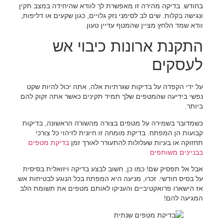
בחודש. בדיקה מהירה זו מאפשרת לך לוודא שהיחידה במצב תקין
ונגישה בקלות. שים לב לסימני נזק גלויים, כגון שקעים או דליפות,
וודא שמד הלחץ מציין שהמטף עדיין טעון.
התקנת ארונות כיבוי אש
לעסקים
על ידי הקפדה על בדיקות שגרתיות אלה, אתה יכול להיות שקט
נפשי בידיעה שהמטפים שלך תמיד תקינים כאשר אתה זקוק להם
ביותר.
כשמדובר בשמירה על מטפים בצורה מהשורה הראשונה, בדיקות
קבועות הן המפתח. בדיקת מומחה זו חיונית לזיהוי כל צורכי
תחזוקה או בעיות שעלולות להתעורר לאורך זמן
בדיקת מטפים
בבניינים משותפים
אבל אל תפסיק שם! כמו כן, חשוב לבצע בדיקה ויזואלית בסיסית
על בסיס חודשי. זכרו, מניעה היא המפתח בכל הנוגע לבטיחות אש.
אז הישארו פרואקטיביים והעניקו לאותם מטפים את תשומת הלב
המגיעה להם!